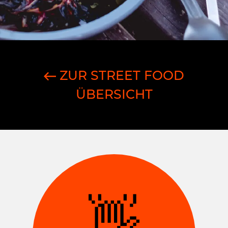
ZUR STREET FOOD
ÜBERSICHT
👋