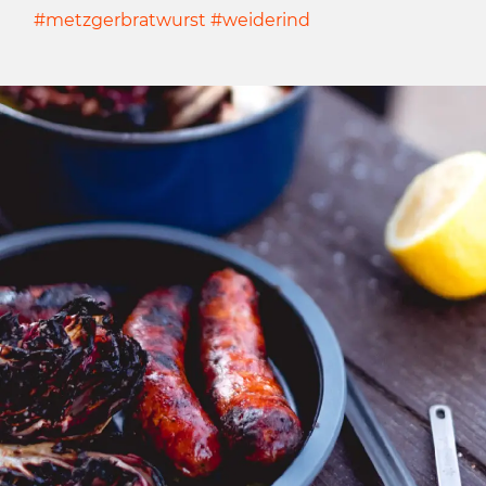
#metzgerbratwurst #weiderind